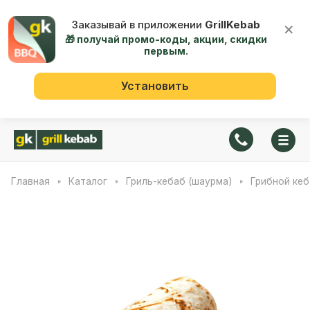
Заказывай в приложении
GrillKebab
×
🎁 получай промо-коды, акции, скидки
первым.
Установить
Главная
Каталог
Гриль-кебаб (шаурма)
Грибной ке