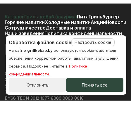
Каталог
Гриль-кебаб (шаурма)
Пита
Грильбургер
Горячие напитки
Холодные напитки
Акции
Новости
Сотрудничество
Доставка и оплата
Наши заведения
Политика конфиденциальности
Обработка файлов cookie
Настроить cookie
На сайте
grillkebab.by
используются cookie-файлы для
обеспечения корректной работы, аналитики и улучшения
сервиса. Подробнее читайте в
Политике
© 2026 grillkebab.by, Все права защищены
конфиденциальности
.
ООО «Аппетит Плюс», Притыцкого 142, пом 4, Минск
Отклонить
Принять все
УНП 192977261
ОАО «Технобанк», Кропоткина 44, Минск
BY66 TECN 3012 1677 8000 0000 0010
TECNBY22
Директор: Арутюнян Арутюн Оганесович (по уставу)
Д. Малиновка, ул Весковая 3-1